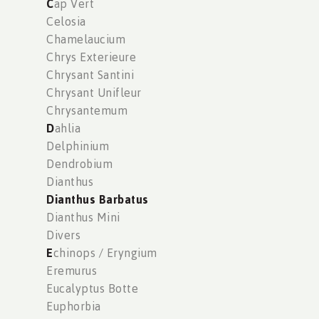
C
ap Vert
Celosia
Chamelaucium
Chrys Exterieure
Chrysant Santini
Chrysant Unifleur
Chrysantemum
D
ahlia
Delphinium
Dendrobium
Dianthus
Dianthus Barbatus
Dianthus Mini
Divers
E
chinops / Eryngium
Eremurus
Eucalyptus Botte
Euphorbia