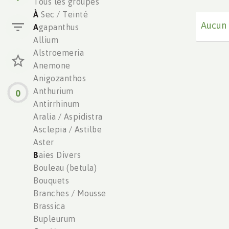
Tous les groupes
À
Sec / Teinté
Aucun 
A
gapanthus
Allium
Alstroemeria
Anemone
Anigozanthos
Anthurium
0
Antirrhinum
Aralia / Aspidistra
Asclepia / Astilbe
Aster
B
aies Divers
Bouleau (betula)
Bouquets
Branches / Mousse
Brassica
Bupleurum