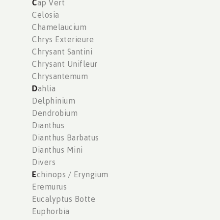
C
ap Vert
Celosia
Chamelaucium
Chrys Exterieure
Chrysant Santini
Chrysant Unifleur
Chrysantemum
D
ahlia
Delphinium
Dendrobium
Dianthus
Dianthus Barbatus
Dianthus Mini
Divers
E
chinops / Eryngium
Eremurus
Eucalyptus Botte
Euphorbia