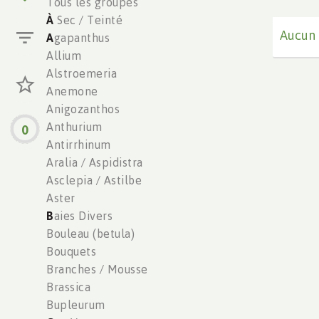
Tous les groupes
À
Sec / Teinté
Aucun 
A
gapanthus
Allium
Alstroemeria
Anemone
Anigozanthos
Anthurium
0
Antirrhinum
Aralia / Aspidistra
Asclepia / Astilbe
Aster
B
aies Divers
Bouleau (betula)
Bouquets
Branches / Mousse
Brassica
Bupleurum